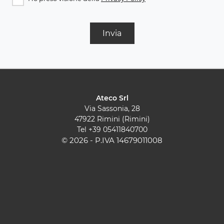
Invia
Ateco Srl
Via Sassonia, 28
47922 Rimini (Rimini)
Tel
+39 05411840700
© 2026 - P.IVA 14679011008
Cucine Moderne
Cucine Classiche
Pareti Attrezzate
Contatti