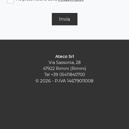
Invia
Ateco Srl
Via Sassonia, 28
47922 Rimini (Rimini)
Tel
+39 05411840700
© 2026 - P.IVA 14679011008
Cucine Moderne
Cucine Classiche
Pareti Attrezzate
Contatti