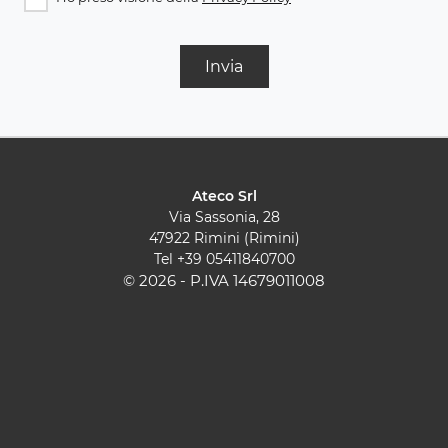
Invia
Ateco Srl
Via Sassonia, 28
47922 Rimini (Rimini)
Tel
+39 05411840700
© 2026 - P.IVA 14679011008
Cucine Moderne
Cucine Classiche
Pareti Attrezzate
Contatti