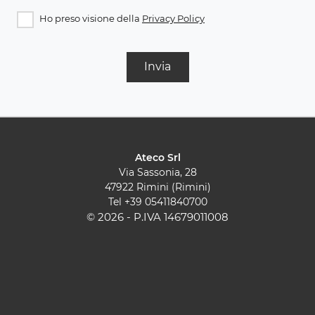
Ho preso visione della
Privacy Policy
Invia
Ateco Srl
Via Sassonia, 28
47922 Rimini (Rimini)
Tel
+39 05411840700
© 2026 - P.IVA 14679011008
Cucine Moderne
Cucine Classiche
Pareti Attrezzate