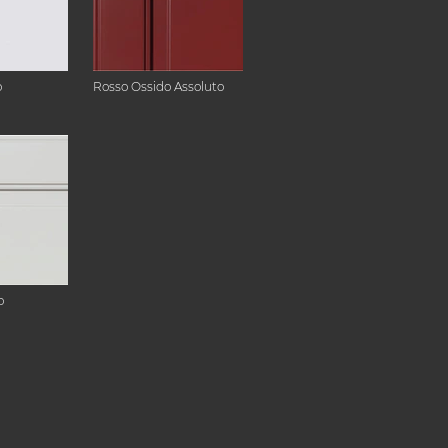
o
Rosso Ossido Assoluto
o