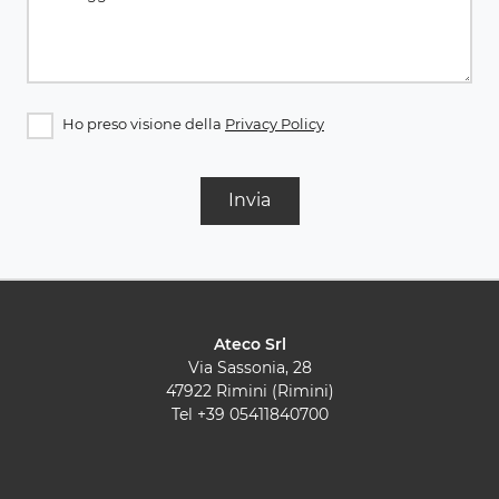
Ho preso visione della
Privacy Policy
Invia
Ateco Srl
Via Sassonia, 28
47922 Rimini (Rimini)
Tel
+39 05411840700
© 2026 - P.IVA 14679011008
Cucine Moderne