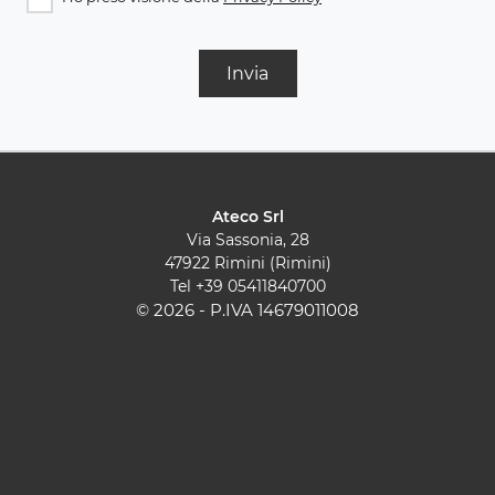
Invia
Ateco Srl
Via Sassonia, 28
47922 Rimini (Rimini)
Tel
+39 05411840700
© 2026 - P.IVA 14679011008
Cucine Moderne
Cucine Classiche
Pareti Attrezzate
Contatti