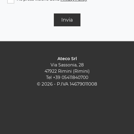
Invia
Ateco Srl
Via Sassonia, 28
47922 Rimini (Rimini)
Tel
+39 05411840700
© 2026 - P.IVA 14679011008
Cucine Moderne
Cucine Classiche
Pareti Attrezzate
Contatti