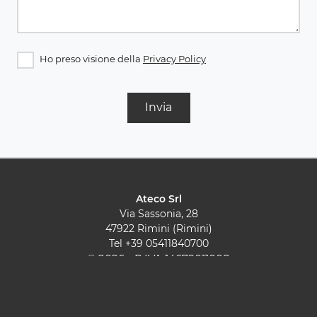
Ho preso visione della
Privacy Policy
Invia
Ateco Srl
Via Sassonia, 28
47922 Rimini (Rimini)
Tel
+39 05411840700
© 2026 - P.IVA 14679011008
Cucine Moderne