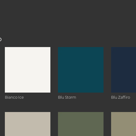
O
Bianco Ice
Blu Storm
Blu Zaffiro