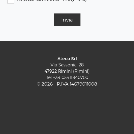
Invia
Ateco Srl
Via Sassonia, 28
47922 Rimini (Rimini)
Tel
+39 05411840700
© 2026 - P.IVA 14679011008
Cucine Moderne
Cucine Classiche
Pareti Attrezzate
Contatti