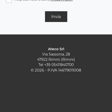
Invia
Ateco Srl
Via Sassonia, 28
47922 Rimini (Rimini)
Tel
+39 05411840700
© 2026 - P.IVA 14679011008
Cucine Moderne
Cucine Classiche
Pareti Attrezzate
Contatti