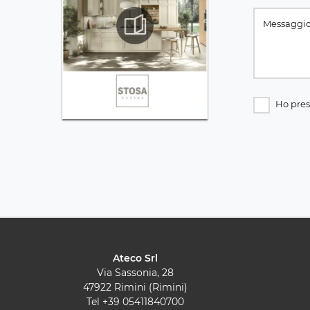
Ho pres
Ateco Srl
Via Sassonia, 28
47922 Rimini (Rimini)
Tel
+39 05411840700