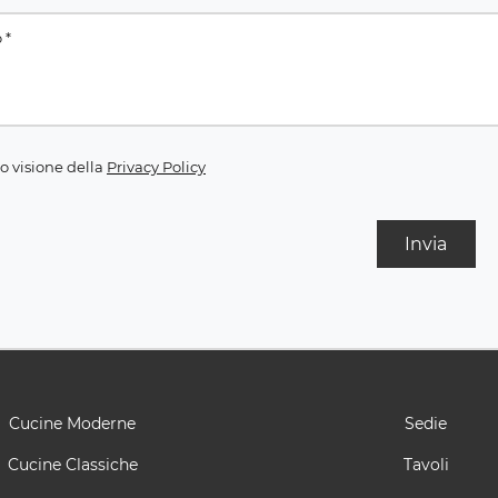
o visione della
Privacy Policy
Invia
Cucine Moderne
Sedie
Cucine Classiche
Tavoli