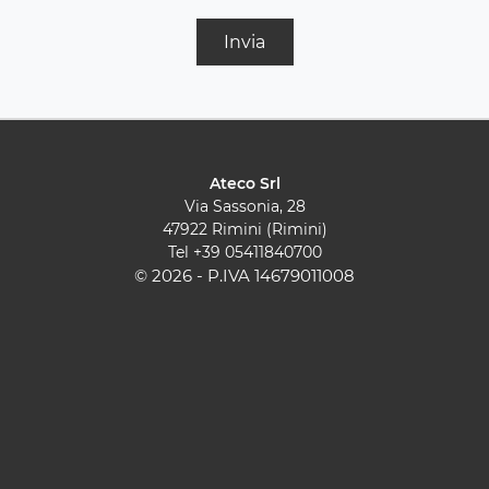
Invia
Ateco Srl
Via Sassonia, 28
47922 Rimini (Rimini)
Tel
+39 05411840700
© 2026 - P.IVA 14679011008
Cucine Moderne
Cucine Classiche
Pareti Attrezzate
Contatti
Sedie