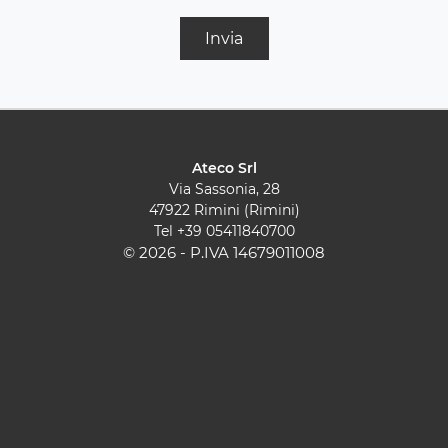
Invia
Ateco Srl
Via Sassonia, 28
47922 Rimini (Rimini)
Tel
+39 05411840700
© 2026 - P.IVA 14679011008
Cucine Moderne
Cucine Classiche
Pareti Attrezzate
Contatti
Sedie