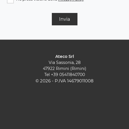
Invia
Ateco Srl
Via Sassonia, 28
47922 Rimini (Rimini)
Tel
+39 05411840700
© 2026 - P.IVA 14679011008
Cucine Moderne
Cucine Classiche
Pareti Attrezzate
Contatti