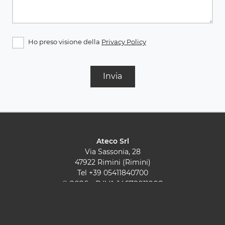
Ho preso visione della
Privacy Policy
Invia
Ateco Srl
Via Sassonia, 28
47922 Rimini (Rimini)
Tel
+39 05411840700
© 2026 - P.IVA 14679011008
Cucine Moderne