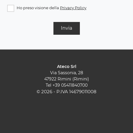
Ho preso visione della
Privacy Policy
Invia
Ateco Srl
Via Sassonia, 28
47922 Rimini (Rimini)
Tel
+39 05411840700
© 2026 - P.IVA 14679011008
Cucine Moderne
Cucine Classiche
Pareti Attrezzate