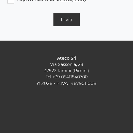
Invia
Ateco Srl
Via Sassonia, 28
47922 Rimini (Rimini)
Tel
+39 05411840700
© 2026 - P.IVA 14679011008
Cucine Moderne
Cucine Classiche
Pareti Attrezzate
Contatti