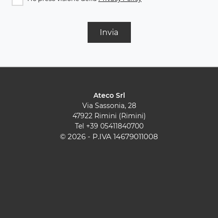
Invia
Ateco Srl
Via Sassonia, 28
47922 Rimini (Rimini)
Tel
+39 05411840700
© 2026 - P.IVA 14679011008
Cucine Moderne
Cucine Classiche
Pareti Attrezzate
Contatti